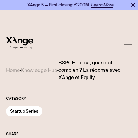
XAnge 5 — First closing: €200M.
Learn More
.
XA
BSPCE : à qui, quand et
combien ? La réponse avec
Home
Knowledge Hub
XAnge et Equify
CATEGORY
Startup Series
SHARE