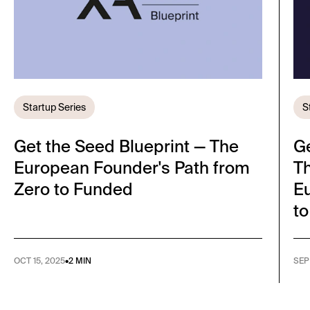
Startup Series
S
Get the Seed Blueprint — The
Ge
European Founder's Path from
Th
Zero to Funded
E
to
OCT 15, 2025
•
2 MIN
SEP 